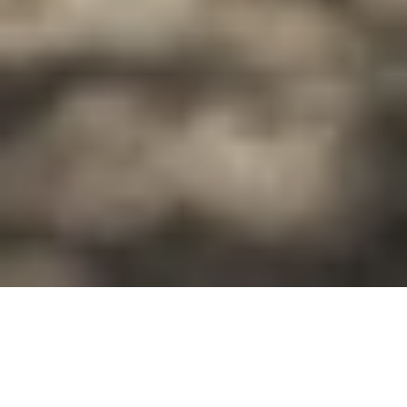
La
Taverna della Gelosia
nasce nel
1995
da una grande storia d'amore. Dall’idea di
una signora del nord,
Caterina
, folgorata
negli anni ’70 dalla bellezza della
Puglia
,